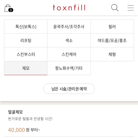
남은 시술/관리권 예약
0
남은 시술/관리권 종류 선택
톡신(보톡스)
윤곽주사/조각주사
필러
리프팅
리프팅
색소
여드름/모공/홍조
색소
스킨부스터
스킨케어
체형
제모
여드름/모공
제모
항노화수액/기타
스킨부스터
스킨케어
남은 시술/관리권 예약
체형
항노화수액
얼굴제모
기타
번거로운 털들과 안녕할 시간!
40,000
원 부터~