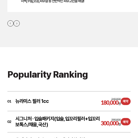
미백,주름,모공,피부결 등 전반적인 피부고민을 해결!
Popularity Ranking
240,000
뉴라미스 필러 1cc
01
180,000
예약
원
시그니처 ·
입술패키지(입술,입꼬리필러+입꼬리
390,000
02
300,000
예약
보톡스/채움,국산)
원