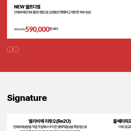
NEW 셀르디엠
인체유래 ECM 셀르디엠으로 오랫동안 탱탱하고 매끈한 피부 완성
590,000
800,000
원 부터
Signature
엘라비에 리투오(Re2O)
울쎄라피프
인체유래성분을 직접 주입해서 우수한 생체적합성을 특장점으로
더욱 정교