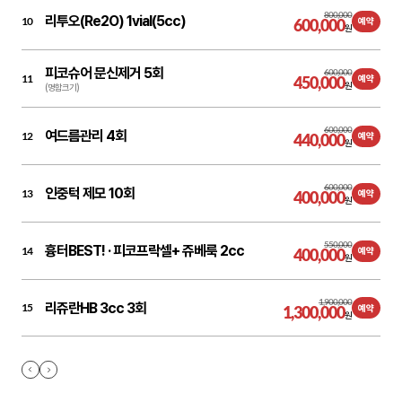
800,000
리투오(Re2O) 1vial(5cc)
10
600,000
예약
원
피코슈어 문신제거 5회
600,000
11
450,000
예약
원
(명함크기)
600,000
여드름관리 4회
12
440,000
예약
원
600,000
인중턱 제모 10회
13
400,000
예약
원
550,000
흉터BEST! ·
피코프락셀+ 쥬베룩 2cc
14
400,000
예약
원
1,900,000
리쥬란HB 3cc 3회
15
1,300,000
예약
원