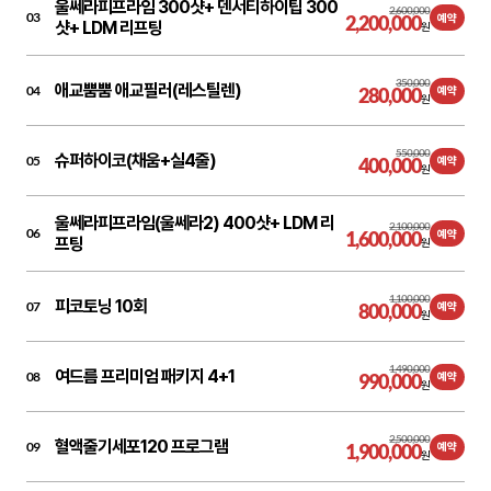
울쎄라피프라임 300샷+ 덴서티하이팁 300
2,600,000
03
2,200,000
예약
샷+ LDM 리프팅
원
350,000
애교뿜뿜 애교필러(레스틸렌)
04
280,000
예약
원
550,000
슈퍼하이코(채움+실4줄)
05
400,000
예약
원
울쎄라피프라임(울쎄라2) 400샷+ LDM 리
2,100,000
06
1,600,000
예약
프팅
원
1,100,000
피코토닝 10회
07
800,000
예약
원
1,490,000
여드름 프리미엄 패키지 4+1
08
990,000
예약
원
2,500,000
혈액줄기세포120 프로그램
09
1,900,000
예약
원