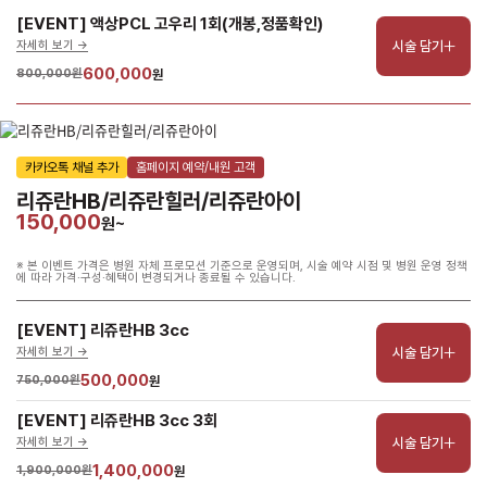
[EVENT] 액상PCL 고우리 1회(개봉,정품확인)
시술 담기
자세히 보기 ->
600,000
800,000원
원
카카오톡 채널 추가
홈페이지 예약/내원 고객
리쥬란HB/리쥬란힐러/리쥬란아이
150,000
원~
※ 본 이벤트 가격은 병원 자체 프로모션 기준으로 운영되며, 시술 예약 시점 및 병원 운영 정책
에 따라 가격·구성·혜택이 변경되거나 종료될 수 있습니다.
[EVENT] 리쥬란HB 3cc
시술 담기
자세히 보기 ->
500,000
750,000원
원
[EVENT] 리쥬란HB 3cc 3회
시술 담기
자세히 보기 ->
1,400,000
1,900,000원
원