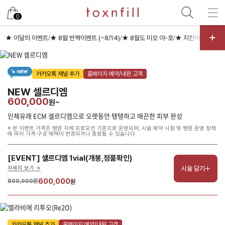
남은 시술/관리권 예약
0
남은 시술/관리권 종류 선택
★ 이달의 이벤트
★ 8월 반짝이벤트 (~8/14)
★ 8월도 미모 야-호
★ 지친여름 피부충
/
/
/
리프팅
카카오톡 채널 추가
홈페이지 예약/내원 고객
색소
NEW 셀르디엠
제모
600,000
원~
여드름/모공
인체유래 ECM 셀르디엠으로 오랫동안 탱탱하고 매끈한 피부 완성
스킨부스터
※ 본 이벤트 가격은 병원 자체 프로모션 기준으로 운영되며, 시술 예약 시점 및 병원 운영 정책
에 따라 가격·구성·혜택이 변경되거나 종료될 수 있습니다.
스킨케어
[EVENT] 셀르디엠 1vial(개봉,정품확인)
체형
시술 담기
자세히 보기 ->
항노화수액
600,000
800,000원
원
기타
카카오톡 채널 추가
홈페이지 예약/내원 고객