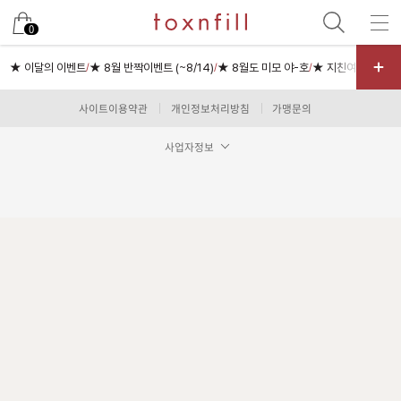
남은 시술/관리권 예약
0
남은 시술/관리권 종류 선택
★ 이달의 이벤트
★ 8월 반짝이벤트 (~8/14)
★ 8월도 미모 야-호
★ 지친여름 피부충
/
/
/
리프팅
사이트이용약관
개인정보처리방침
가맹문의
색소
사업자정보
제모
여드름/모공
스킨부스터
스킨케어
체형
항노화수액
기타