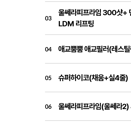
울쎄라피프라임 300샷+ 
03
LDM 리프팅
애교뿜뿜 애교필러(레스틸
04
슈퍼하이코(채움+실4줄)
05
울쎄라피프라임(울쎄라2) 
06