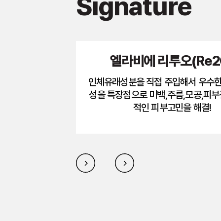
Signature
엘라비에 리투오(Re2
인체유래성분을 직접 주입해서 우수
성을 특장점으로 미백,주름,모공,피부
적인 피부고민을 해결!