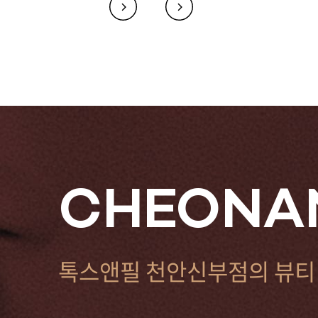
CHEONAN
톡스앤필 천안신부점의 뷰티