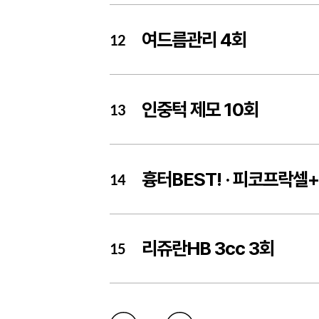
여드름관리 4회
12
인중턱 제모 10회
13
흉터BEST! ·
피코프락셀+ 
14
리쥬란HB 3cc 3회
15