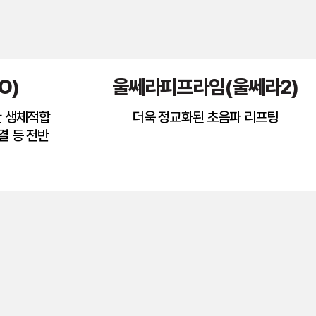
O)
울쎄라피프라임(울쎄라2)
한 생체적합
더욱 정교화된 초음파 리프팅
결 등 전반