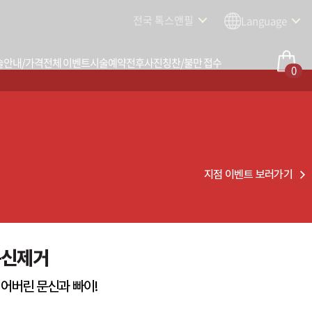
전국 톡스앤필
Language
술안내/가격
전체 이벤트
시술예약
전후사진
칭찬/불만 접수
0
지점 이벤트 보러가기
문신제거
어버린 문신과 빠이!