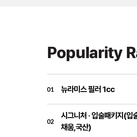
Popularity 
뉴라미스 필러 1cc
01
시그니처 ·
입술패키지(입
02
채움,국산)