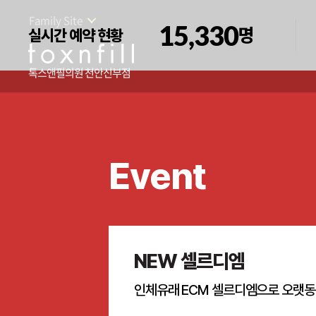
Family Site
15,330
명
실시간 예약 현황
톡스앤필의원 천안신부점
Event
NEW 셀르디엠
인체유래 ECM 셀르디엠으로 오랫동