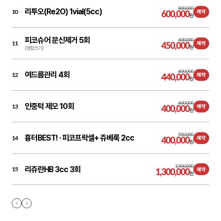
800,000
리투오(Re2O) 1vial(5cc)
10
600,000
예약
원
피코슈어 문신제거 5회
600,000
11
450,000
예약
원
(명함크기)
600,000
여드름관리 4회
12
440,000
예약
원
600,000
인중턱 제모 10회
13
400,000
예약
원
550,000
흉터BEST! ·
피코프락셀+ 쥬베룩 2cc
14
400,000
예약
원
1,900,000
리쥬란HB 3cc 3회
15
1,300,000
예약
원