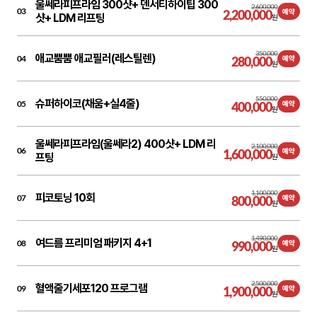
울쎄라피프라임 300샷+ 덴서티하이팁 300
2,600,000
03
2,200,000
예약
샷+ LDM 리프팅
원
350,000
애교뿜뿜 애교필러(레스틸렌)
04
280,000
예약
원
550,000
슈퍼하이코(채움+실4줄)
05
400,000
예약
원
울쎄라피프라임(울쎄라2) 400샷+ LDM 리
2,100,000
06
1,600,000
예약
프팅
원
1,100,000
피코토닝 10회
07
800,000
예약
원
1,490,000
여드름 프리미엄 패키지 4+1
08
990,000
예약
원
2,500,000
혈액줄기세포120 프로그램
09
1,900,000
예약
원