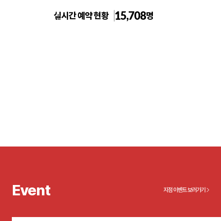
15,708
실시간 예약 현황
명
톡스앤필의원 천안신부점
Event
지점 이벤트 보러가기