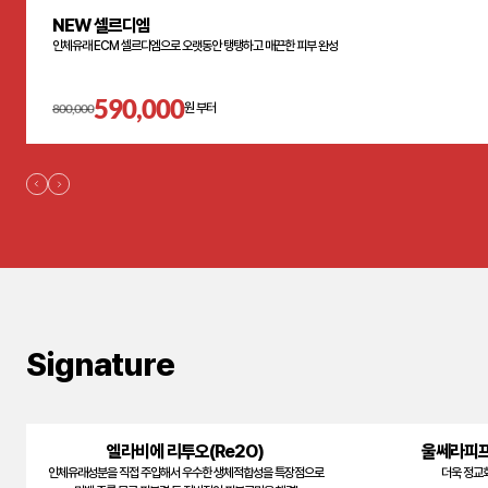
NEW 셀르디엠
인체유래 ECM 셀르디엠으로 오랫동안 탱탱하고 매끈한 피부 완성
590,000
800,000
원 부터
Signature
엘라비에 리투오(Re2O)
울쎄라피프
인체유래성분을 직접 주입해서 우수한 생체적합성을 특장점으로
더욱 정교