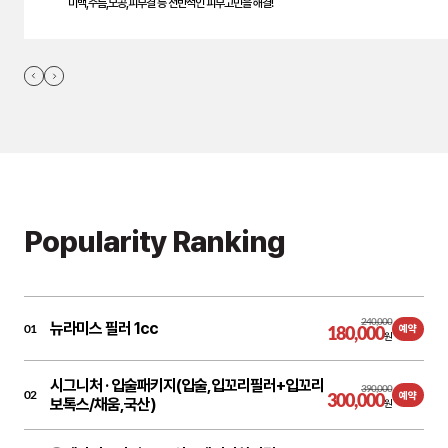
미백,주름,모공,피부결 등 전반적인 피부고민을 해결!
Popularity Ranking
240,000
뉴라미스 필러 1cc
01
180,000
예약
원
시그니처 ·
입술패키지(입술,입꼬리필러+입꼬리
390,000
02
300,000
예약
보톡스/채움,국산)
원