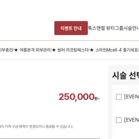
톡스앤필 뷰티그룹
시술안
이벤트 안내
피부충전
★ 여름본격 피부관리
★ 썸머 리프팅페스타
★ 스마트Mcell-4 줄기세포
/
/
/
/
시술 선
250,000
[EVE
원~
[EVE
따라 가격·구성·혜택이 변경되거나 종료될 수 있습니다.