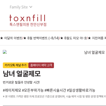
Family Site
톡스앤필의원 천안신부점
★ 이달의 이벤트
★ 8월 반짝이벤트 (~8/14)
★ 8월도 미모 야-호
★ 지친여름 
/
/
/
카카오톡 채널 추가
홈페이지 예약 고객
남녀 얼굴제모
번거로운 털들과 안녕할 시간!
#레이저제모 #모든부위가능 #빠른시술시간 #일상생활바로가능
※ 본 이벤트 가격은 병원 자체 프로모션 기준으로 운영되며, 시술 예약 시점 및 병원 운영 정책에 