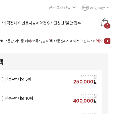
전국 톡스앤필
Language
내/가격
전체 이벤트
시술예약
전후사진
칭찬/불만 접수
0
★ 소문난 여드름 케어
보톡스/필러
색소/문신제거 레이저
스킨부스터
제모 이벤트
/
/
/
/
택
300,000
원
NT] 인중+턱제모 5회
250,000
원
500,000
원
NT] 인중+턱제모 10회
400,000
원