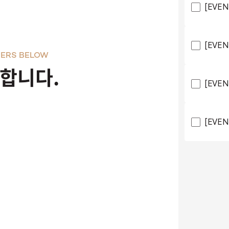
[EVE
[EVE
ERS BELOW
천합니다.
[EVE
[EVE