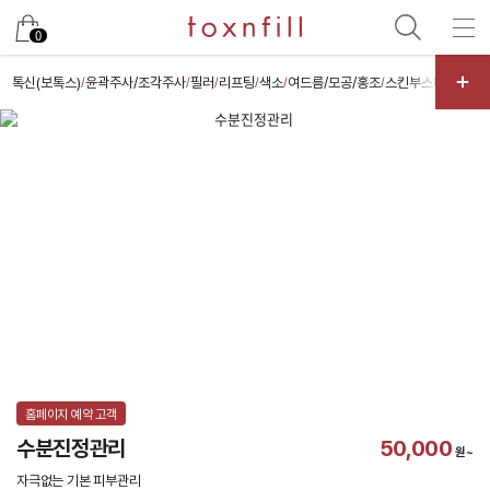
카카오
0
톡신(보톡스)
윤곽주사/조각주사
필러
리프팅
색소
여드름/모공/홍조
스킨부스터
스킨케
/
/
/
/
/
/
/
홈페이지 예약 고객
수분진정관리
50,000
원~
자극없는 기본 피부관리