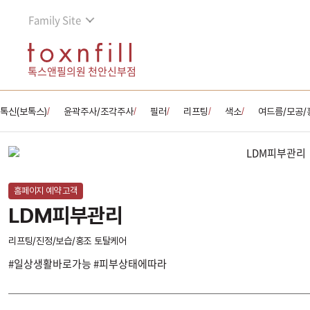
Family Site
톡스앤필의원 천안신부점
톡신(보톡스)
윤곽주사/조각주사
필러
리프팅
색소
여드름/모공/
/
/
/
/
/
홈페이지 예약 고객
LDM피부관리
리프팅/진정/보습/홍조 토탈케어
#일상생활바로가능 #피부상태에따라