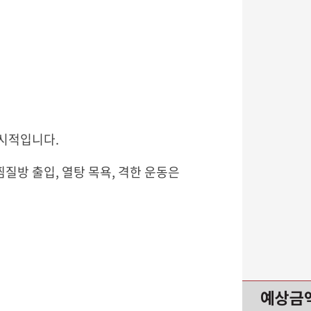
일시적입니다.
찜질방 출입, 열탕 목욕, 격한 운동은
예상금