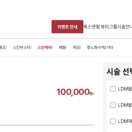
톡스앤필 뷰티그룹
시술안
이벤트 안내
홍조
스킨부스터
스킨케어
체형
제모
항노화수액/기타
/
/
/
/
/
시술 선
LDM물
100,000
원~
LDM물
LDM재