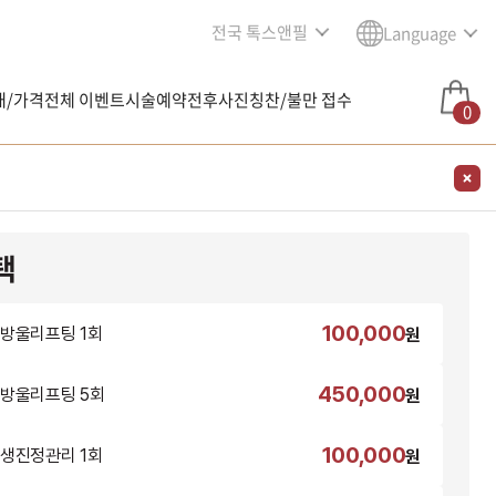
전국 톡스앤필
Language
내/가격
전체 이벤트
시술예약
전후사진
칭찬/불만 접수
0
택
100,000
방울리프팅 1회
원
450,000
방울리프팅 5회
원
100,000
생진정관리 1회
원