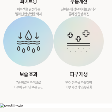
화이트닝
주름개선
피부색을 결정하는
진피층 내 섬유아세포 증식과
멜라닌 합성 반응 억제
콜라겐 합성 촉진
보습 효과
피부 재생
7종 히알루론산으로
연어 성분을 추출하여
피부에 뛰어난 수분 공급
피부 재생과 염증 완화
슈링크 유니버스