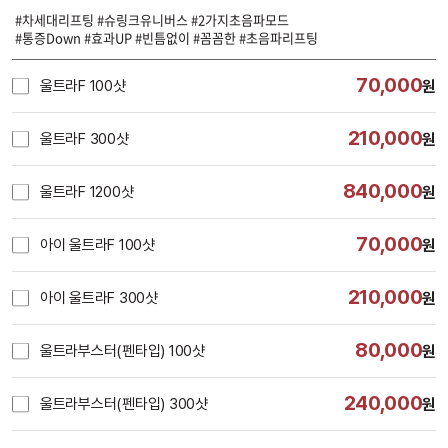
#차세대리프팅 #슈링크유니버스 #2가지초음파모드
#통증Down #효과UP #빈틈없이 #꼼꼼한 #초음파리프팅
70,000
울트라F 100샷
원
210,000
울트라F 300샷
원
840,000
울트라F 1200샷
원
70,000
아이 울트라F 100샷
원
210,000
아이 울트라F 300샷
원
80,000
울트라부스터(펜타입) 100샷
원
240,000
울트라부스터(펜타입) 300샷
원