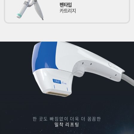
펜타입
카트리지
한 곳도 빠짐없이 더욱 더 꼼꼼한
밀착 리프팅