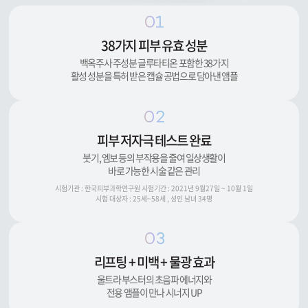
01
38가지 피부 유효 성분
백옥주사 주성분 글루타티온 포함한 38가지
활성 성분을 특허 받은 캡슐 공법으로 담아낸 앰플
02
피부 저자극 테스트 완료
붓기, 엠보 등의 부작용을 줄여 일상생활이
바로 가능한 시술 같은 관리
시험기관 : 한국피부과학연구원 시험기간 : 2021년 9월27일 ~ 10월 1일
시험 대상자 : 25세~58세 , 성인 남녀 34명
03
리프팅 + 미백 + 물광 효과
울트라 부스터의 초음파 에너지와
전용 앰플이 만나 시너지 UP