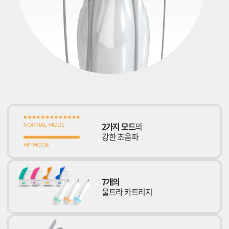
2가지 모드
의
강한 초음파
7개의
울트라 카트리지