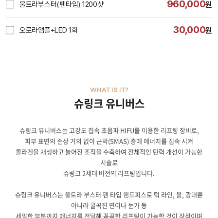
960,000
울트라부스터(펜타입) 1200샷
원
30,000
오로라앰플+LED 1회
원
WHAT IS IT?
슈링크 유니버스
슈링크 유니버스는 고강도 집속 초음파 HIFU를 이용한 리프팅 장비로,
피부 표면의 손상 거의 없이 근막(SMAS) 층에 에너지를 집속 시켜
콜라겐을 재생하고 늘어진 조직을 수축하여 전체적인 탄력 개선이 가능한
시술로
슈링크 2세대 버전의 리프팅입니다.
슈링크 유니버스는 울트라 부스터 펜 타입 핸드피스로 턱 라인, 볼, 광대뿐
아니라 굴곡진 면이나 눈가 등
세밀한 부분까지 에너지를 전달해 꼼꼼한 리프팅이 가능한 것이 장점이며