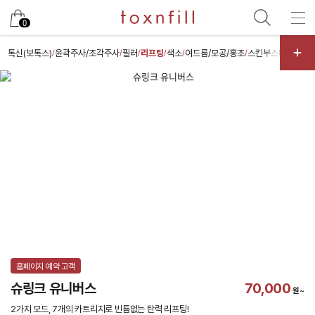
카카오
0
톡신(보톡스)
윤곽주사/조각주사
필러
리프팅
색소
여드름/모공/홍조
스킨부스터
스킨케
/
/
/
/
/
/
/
홈페이지 예약 고객
슈링크 유니버스
70,000
원~
2가지 모드, 7개의 카트리지로 빈틈없는 탄력 리프팅!