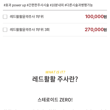
#효과 power up #간편한주사시술 #10분내외 #다른시술과병행가능
100,000
레드활활윤곽주사 1부위
원
270,000
레드활활윤곽주사 1부위 3회
원
시술내용
WHAT IS IT?
레드활활 주사란?
스테로이드 ZERO!