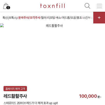
카카오
0
톡신(보톡스)
윤곽주사/조각주사
필러
리프팅
색소
여드름/모공/홍조
스킨부스터
스킨케
/
/
/
/
/
/
/
홈페이지 예약 고객
레드활활주사
100,000
원~
스테로이드 ZERO!! 레드가 더 해져 효과 up up!!