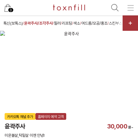
카카오
0
톡신(보톡스)
윤곽주사/조각주사
필러
리프팅
색소
여드름/모공/홍조
스킨부스터
스킨케
/
/
/
/
/
/
/
카카오톡 채널 추가
홈페이지 예약 고객
윤곽주사
30,000
원~
미운볼살,턱밑살 이젠 안녕!