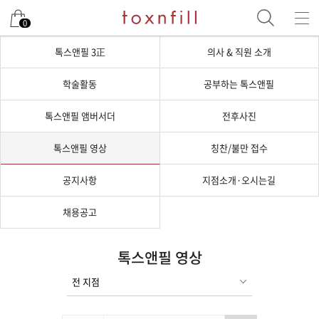
0
톡스앤필 3正
의사 & 직원 소개
학술활동
공부하는 톡스앤필
톡스앤필 앰버서더
전후사진
톡스앤필 영상
칭찬/불만 접수
공지사항
지점소개·오시는길
채용공고
톡스앤필 영상