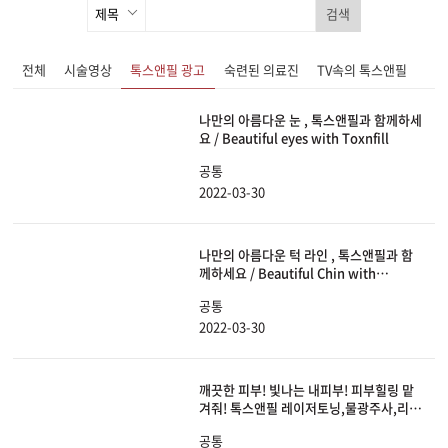
검색
전체
시술영상
톡스앤필 광고
숙련된 의료진
TV속의 톡스앤필
나만의 아름다운 눈 , 톡스앤필과 함께하세
요 / Beautiful eyes with Toxnfill
공통
2022-03-30
나만의 아름다운 턱 라인 , 톡스앤필과 함
께하세요 / Beautiful Chin with
Toxnfill
공통
2022-03-30
깨끗한 피부! 빛나는 내피부! 피부힐링 맡
겨줘! 톡스앤필 레이저토닝,물광주사,리쥬
란HB
공통