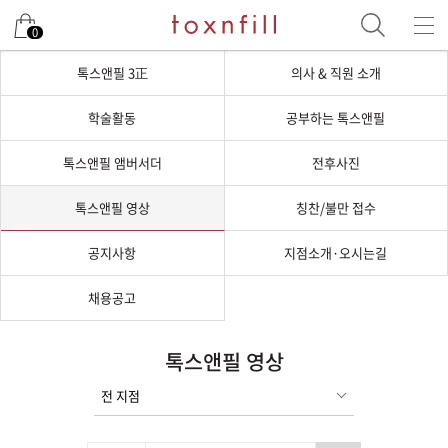
0
톡스앤필 3正
의사 & 직원 소개
학술활동
공부하는 톡스앤필
톡스앤필 앰버서더
전후사진
톡스앤필 영상
칭찬/불만 접수
공지사항
지점소개·오시는길
채용공고
톡스앤필 영상