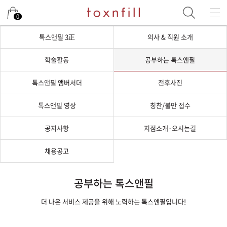
0
톡스앤필 3正
의사 & 직원 소개
학술활동
공부하는 톡스앤필
톡스앤필 앰버서더
전후사진
톡스앤필 영상
칭찬/불만 접수
공지사항
지점소개·오시는길
채용공고
공부하는 톡스앤필
더 나은 서비스 제공을 위해 노력하는 톡스앤필입니다!