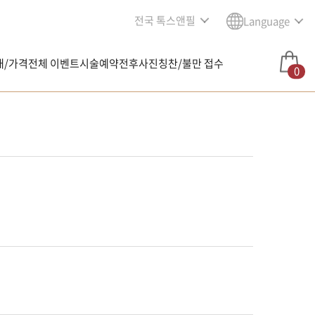
전국 톡스앤필
Language
내/가격
전체 이벤트
시술예약
전후사진
칭찬/불만 접수
0