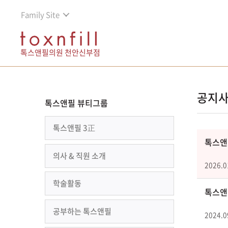
Family Site
톡스앤필의원 천안신부점
공지
톡스앤필 뷰티그룹
톡스앤필 3正
톡스앤필
의사 & 직원 소개
2026.0
학술활동
톡스앤필
공부하는 톡스앤필
2024.0