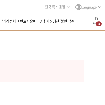
전국 톡스앤필
Language
내/가격
전체 이벤트
시술예약
전후사진
칭찬/불만 접수
0