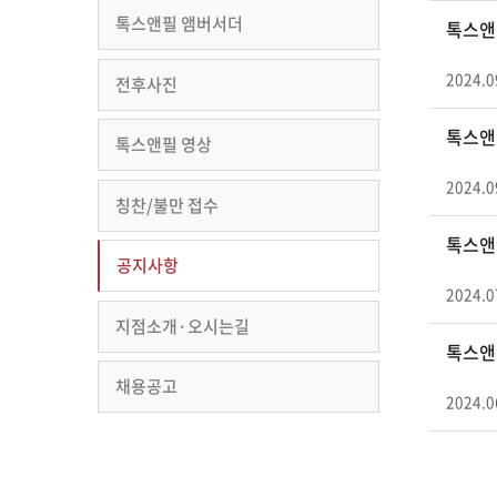
톡스앤필 앰버서더
톡스앤필
2024.0
전후사진
톡스앤
톡스앤필 영상
2024.0
칭찬/불만 접수
톡스앤필
공지사항
2024.0
지점소개·오시는길
톡스앤필
채용공고
2024.0