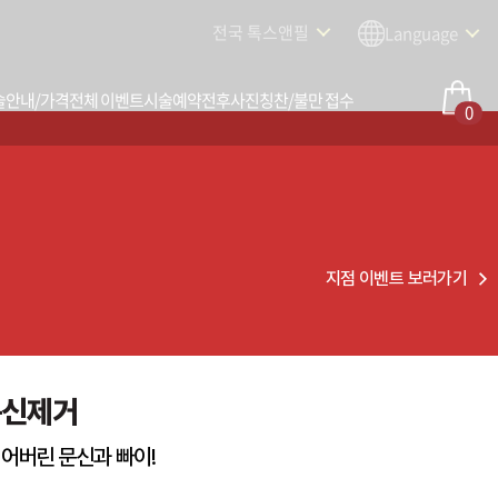
전국 톡스앤필
Language
술안내/가격
전체 이벤트
시술예약
전후사진
칭찬/불만 접수
0
지점 이벤트 보러가기
문신제거
어버린 문신과 빠이!