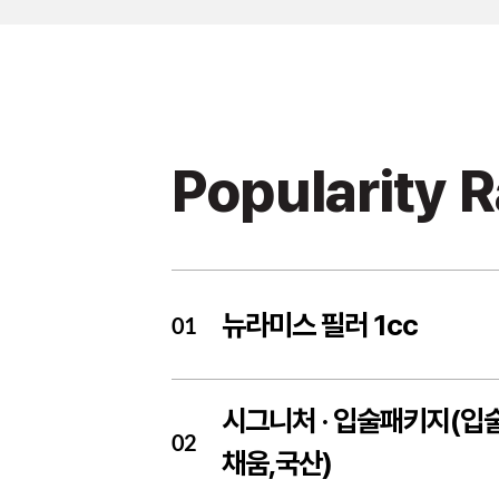
Popularity 
뉴라미스 필러 1cc
01
시그니처 ·
입술패키지(입
02
채움,국산)