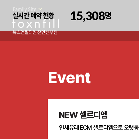
Family Site
15,308
명
실시간 예약 현황
톡스앤필의원 천안신부점
Event
NEW 셀르디엠
인체유래 ECM 셀르디엠으로 오랫동