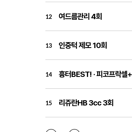
여드름관리 4회
12
인중턱 제모 10회
13
흉터BEST! ·
피코프락셀+ 
14
리쥬란HB 3cc 3회
15