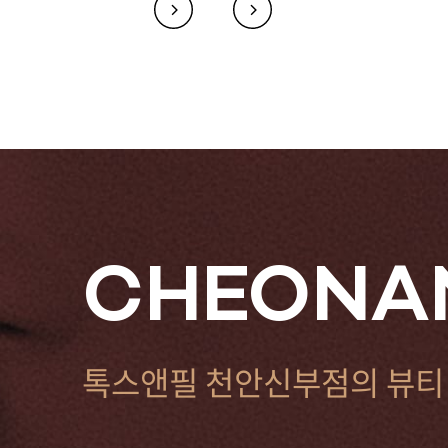
CHEONAN
톡스앤필 천안신부점의 뷰티