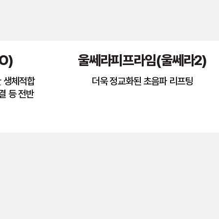
O)
울쎄라피프라임(울쎄라2)
한 생체적합
더욱 정교화된 초음파 리프팅
결 등 전반