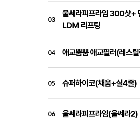
울쎄라피프라임 300샷+ 
03
LDM 리프팅
애교뿜뿜 애교필러(레스틸
04
슈퍼하이코(채움+실4줄)
05
울쎄라피프라임(울쎄라2) 
06