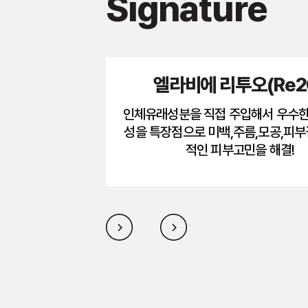
Signature
엘라비에 리투오(Re2
인체유래성분을 직접 주입해서 우수
성을 특장점으로 미백,주름,모공,피부
적인 피부고민을 해결!