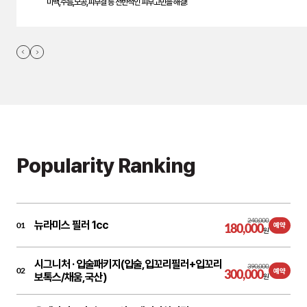
미백,주름,모공,피부결 등 전반적인 피부고민을 해결!
Popularity Ranking
240,000
뉴라미스 필러 1cc
01
180,000
예약
원
시그니처 ·
입술패키지(입술,입꼬리필러+입꼬리
390,000
02
300,000
예약
보톡스/채움,국산)
원