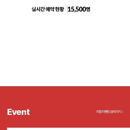
15,500
실시간 예약 현황
명
톡스앤필의원 천안신부점
Event
지점 이벤트 보러가기