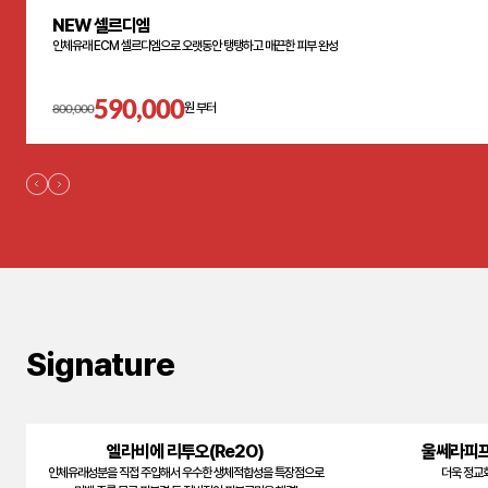
NEW 셀르디엠
인체유래 ECM 셀르디엠으로 오랫동안 탱탱하고 매끈한 피부 완성
590,000
800,000
원 부터
Signature
엘라비에 리투오(Re2O)
울쎄라피프
인체유래성분을 직접 주입해서 우수한 생체적합성을 특장점으로
더욱 정교