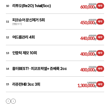
800,000
리투오(Re2O) 1vial(5cc)
10
600,000
예약
원
피코슈어 문신제거 5회
600,000
11
450,000
예약
원
(명함크기)
600,000
여드름관리 4회
12
440,000
예약
원
600,000
인중턱 제모 10회
13
400,000
예약
원
550,000
흉터BEST! ·
피코프락셀+ 쥬베룩 2cc
14
400,000
예약
원
1,900,000
리쥬란HB 3cc 3회
15
1,300,000
예약
원