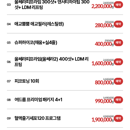
울쎄라피프라임 300샷+ 덴서티하이팁 300
2,600,000
03
2,200,000
예약
샷+ LDM 리프팅
원
350,000
애교뿜뿜 애교필러(레스틸렌)
04
280,000
예약
원
550,000
슈퍼하이코(채움+실4줄)
05
400,000
예약
원
울쎄라피프라임(울쎄라2) 400샷+ LDM 리
2,100,000
06
1,600,000
예약
프팅
원
1,100,000
피코토닝 10회
07
800,000
예약
원
1,490,000
여드름 프리미엄 패키지 4+1
08
990,000
예약
원
2,500,000
혈액줄기세포120 프로그램
09
1,900,000
예약
원