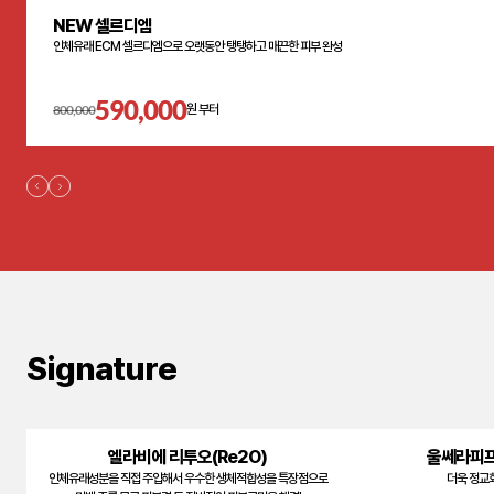
NEW 셀르디엠
인체유래 ECM 셀르디엠으로 오랫동안 탱탱하고 매끈한 피부 완성
590,000
800,000
원 부터
Signature
엘라비에 리투오(Re2O)
울쎄라피프
인체유래성분을 직접 주입해서 우수한 생체적합성을 특장점으로
더욱 정교