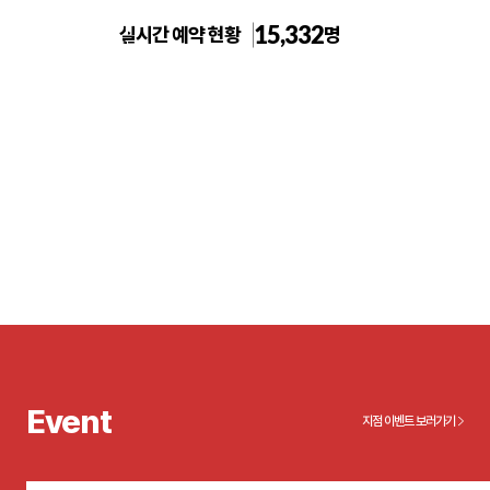
15,332
실시간 예약 현황
명
톡스앤필의원 천안신부점
Event
지점 이벤트 보러가기