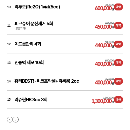
800,000
리투오(Re2O) 1vial(5cc)
10
600,000
예약
원
피코슈어 문신제거 5회
600,000
11
450,000
예약
원
(명함크기)
600,000
여드름관리 4회
12
440,000
예약
원
600,000
인중턱 제모 10회
13
400,000
예약
원
550,000
흉터BEST! ·
피코프락셀+ 쥬베룩 2cc
14
400,000
예약
원
1,900,000
리쥬란HB 3cc 3회
15
1,300,000
예약
원