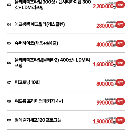
울쎄라피프라임 300샷+ 덴서티하이팁 300
2,600,000
03
2,200,000
예약
샷+ LDM 리프팅
원
350,000
애교뿜뿜 애교필러(레스틸렌)
04
280,000
예약
원
550,000
슈퍼하이코(채움+실4줄)
05
400,000
예약
원
울쎄라피프라임(울쎄라2) 400샷+ LDM 리
2,100,000
06
1,600,000
예약
프팅
원
1,100,000
피코토닝 10회
07
800,000
예약
원
1,490,000
여드름 프리미엄 패키지 4+1
08
990,000
예약
원
2,500,000
혈액줄기세포120 프로그램
09
1,900,000
예약
원