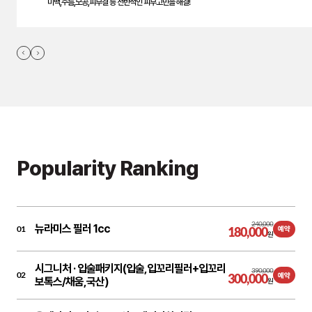
미백,주름,모공,피부결 등 전반적인 피부고민을 해결!
Popularity Ranking
240,000
뉴라미스 필러 1cc
01
180,000
예약
원
시그니처 ·
입술패키지(입술,입꼬리필러+입꼬리
390,000
02
300,000
예약
보톡스/채움,국산)
원