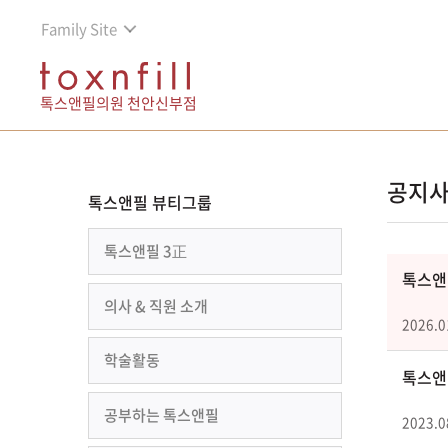
Family Site
톡스앤필의원 천안신부점
공지
톡스앤필 뷰티그룹
톡스앤필 3正
톡스앤필
의사 & 직원 소개
2026.0
학술활동
톡스앤
공부하는 톡스앤필
2023.0