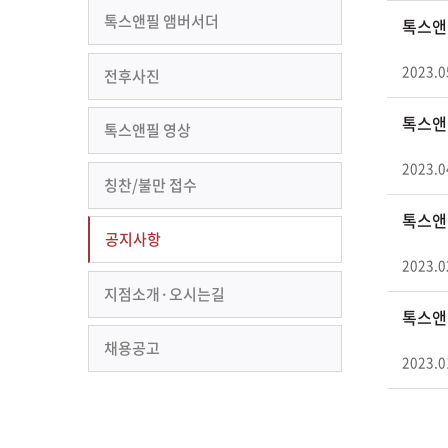
톡스앤필 앰버서더
톡스앤
2023.0
전후사진
톡스앤
톡스앤필 영상
2023.0
칭찬/불만 접수
톡스앤
공지사항
2023.0
지점소개·오시는길
톡스앤
채용공고
2023.0