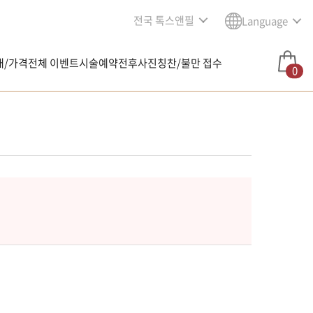
전국 톡스앤필
Language
내/가격
전체 이벤트
시술예약
전후사진
칭찬/불만 접수
0