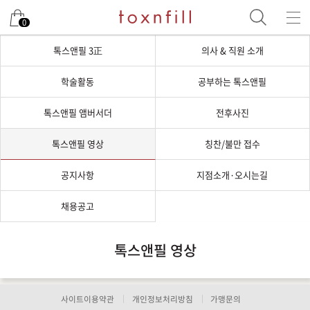
0
톡스앤필 3正
의사 & 직원 소개
학술활동
공부하는 톡스앤필
톡스앤필 앰버서더
전후사진
톡스앤필 영상
칭찬/불만 접수
공지사항
지점소개·오시는길
채용공고
톡스앤필 영상
사이트이용약관
개인정보처리방침
가맹문의