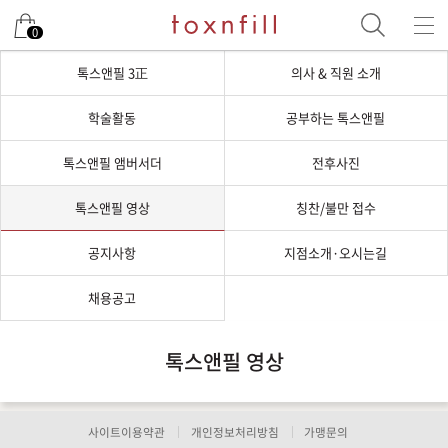
0
톡스앤필 3正
의사 & 직원 소개
학술활동
공부하는 톡스앤필
톡스앤필 앰버서더
전후사진
톡스앤필 영상
칭찬/불만 접수
공지사항
지점소개·오시는길
채용공고
톡스앤필 영상
사이트이용약관
개인정보처리방침
가맹문의