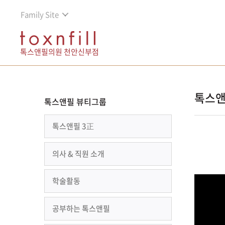
Family Site
톡스앤필의원 천안신부점
톡스앤
톡스앤필 뷰티그룹
톡스앤필 3正
의사 & 직원 소개
학술활동
공부하는 톡스앤필