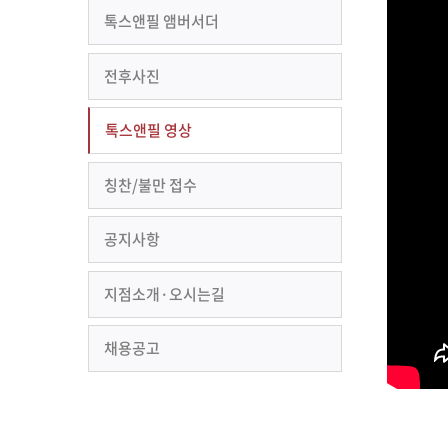
톡스앤필 앰버서더
전후사진
톡스앤필 영상
칭찬/불만 접수
공지사항
지점소개·오시는길
채용공고