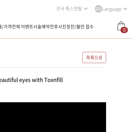
전국 톡스앤필
Language
내/가격
전체 이벤트
시술예약
전후사진
칭찬/불만 접수
0
목록으로
ul eyes with Toxnfill