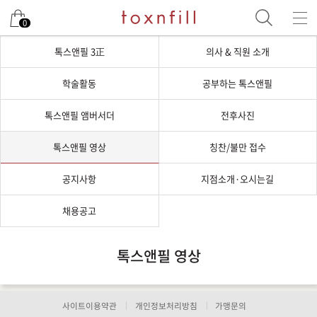
0
톡스앤필 3正
의사 & 직원 소개
학술활동
공부하는 톡스앤필
톡스앤필 앰버서더
전후사진
톡스앤필 영상
칭찬/불만 접수
공지사항
지점소개·오시는길
채용공고
톡스앤필 영상
사이트이용약관
개인정보처리방침
가맹문의