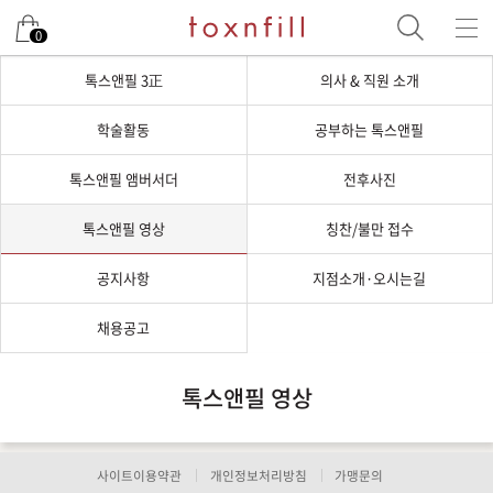
0
톡스앤필 3正
의사 & 직원 소개
학술활동
공부하는 톡스앤필
톡스앤필 앰버서더
전후사진
톡스앤필 영상
칭찬/불만 접수
공지사항
지점소개·오시는길
채용공고
톡스앤필 영상
사이트이용약관
개인정보처리방침
가맹문의