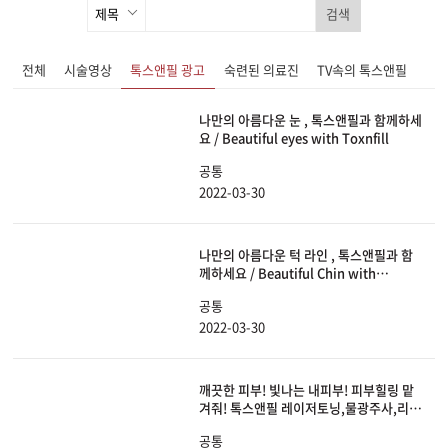
검색
전체
시술영상
톡스앤필 광고
숙련된 의료진
TV속의 톡스앤필
나만의 아름다운 눈 , 톡스앤필과 함께하세
요 / Beautiful eyes with Toxnfill
공통
2022-03-30
나만의 아름다운 턱 라인 , 톡스앤필과 함
께하세요 / Beautiful Chin with
Toxnfill
공통
2022-03-30
깨끗한 피부! 빛나는 내피부! 피부힐링 맡
겨줘! 톡스앤필 레이저토닝,물광주사,리쥬
란HB
공통