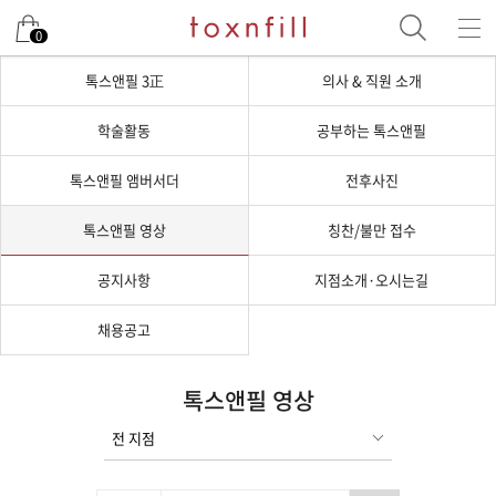
0
톡스앤필 3正
의사 & 직원 소개
학술활동
공부하는 톡스앤필
톡스앤필 앰버서더
전후사진
톡스앤필 영상
칭찬/불만 접수
공지사항
지점소개·오시는길
채용공고
톡스앤필 영상